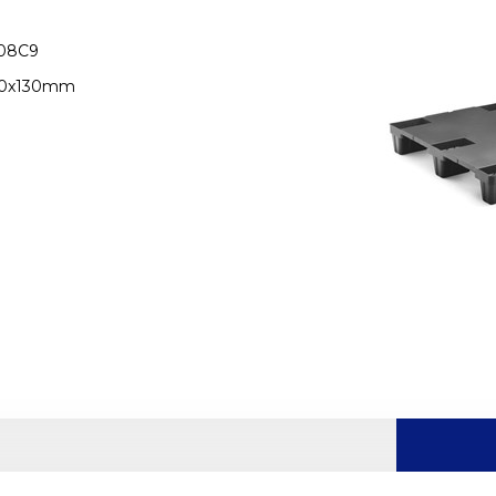
08C9
00x130mm