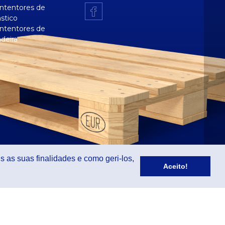
ntentores de
ástico
ntentores de
deira
s as suas finalidades e como geri-los,
Aceito!