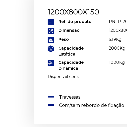
1200X800X150
Ref. do produto
PNLP12
Dimensão
1200x8
Peso
5,19Kg
Capacidade
2000Kg
Estática
Capacidade
1000Kg
Dinâmica
Disponível com:
Travessas
Com/sem rebordo de fixação