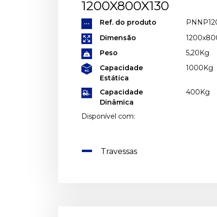
1200X800X130
Ref. do produto
PNNP12
Dimensão
1200x8
Peso
5,20Kg
Capacidade
1000Kg
Estática
Capacidade
400Kg
Dinâmica
Disponível com:
Travessas