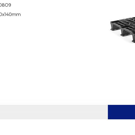
08O9
00x140mm