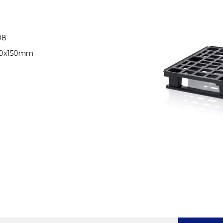
08
00x150mm