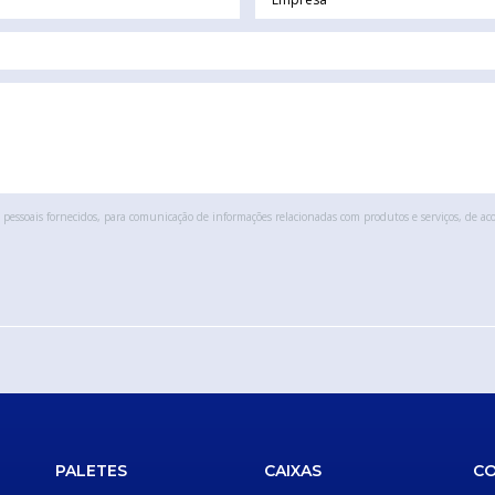
pessoais fornecidos, para comunicação de informações relacionadas com produtos e serviços, de ac
PALETES
CAIXAS
C