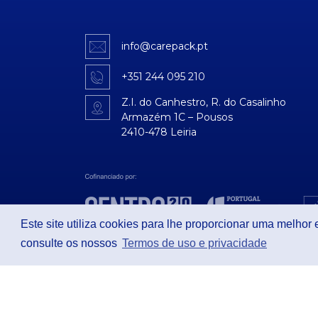
info@carepack.pt
+351 244 095 210
Z.I. do Canhestro, R. do Casalinho
Armazém 1C – Pousos
2410-478 Leiria
Este site utiliza cookies para lhe proporcionar uma melhor
consulte os nossos
Termos de uso e privacidade
© 2026 Todos os direitos reservados /
Termos de uso e pri