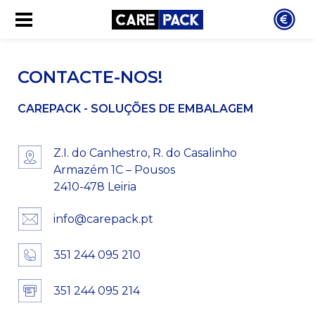
CONTACTE-NOS!
CAREPACK - SOLUÇÕES DE EMBALAGEM
Z.I. do Canhestro, R. do Casalinho
Armazém 1C – Pousos
2410-478 Leiria
info@carepack.pt
351 244 095 210
351 244 095 21
4