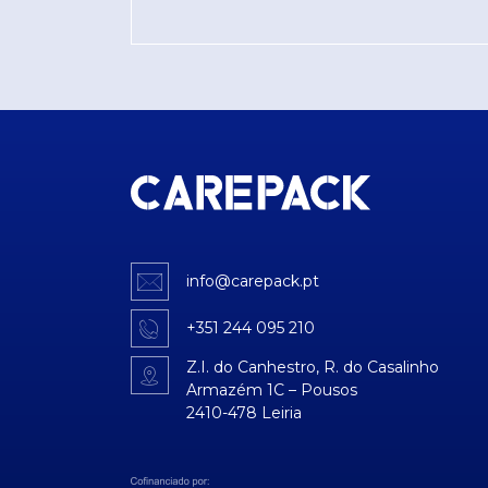
info@carepack.pt
+351 244 095 210
Z.I. do Canhestro, R. do Casalinho
Armazém 1C – Pousos
2410-478 Leiria