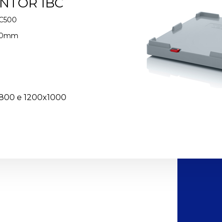
NTOR IBC
C500
00mm
x800 e 1200x1000