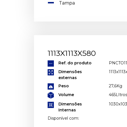
Tampa
1113X1113X580
Ref. do produto
PNCTO11
Dimensões
1113x11
externas
Peso
27,6Kg
Volume
465LItro
Dimensões
1030x1
Internas
Disponível com: