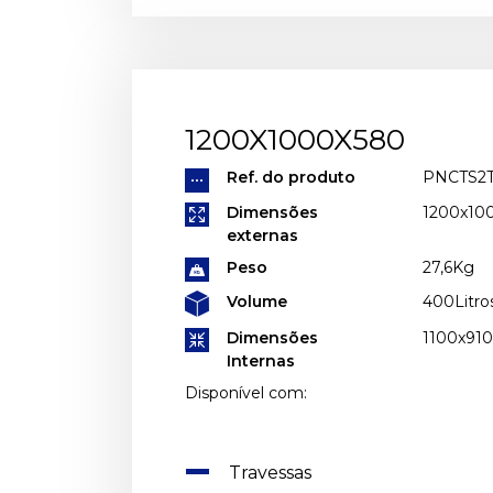
1200X1000X580
Ref. do produto
PNCTS2
Dimensões
1200x1
externas
Peso
27,6Kg
Volume
400Litro
Dimensões
1100x91
Internas
Disponível com:
Travessas