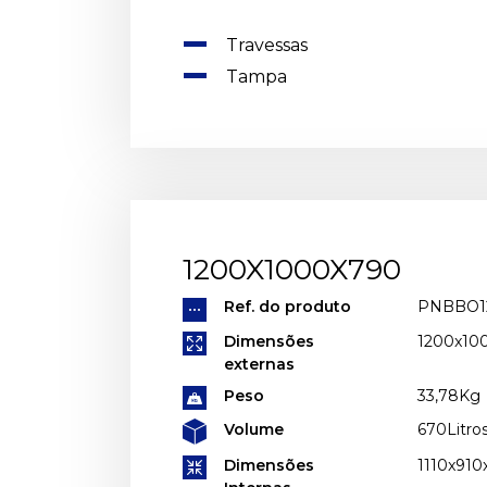
Travessas
Tampa
1200X1000X790
Ref. do produto
PNBBO1
Dimensões
1200x1
externas
Peso
33,78Kg
Volume
670Litro
Dimensões
1110x91