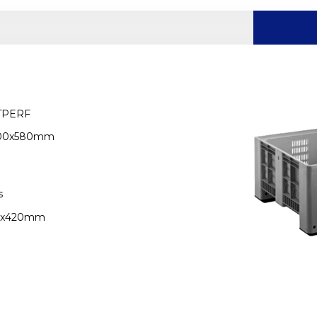
TPERF
000x580mm
s
0x420mm