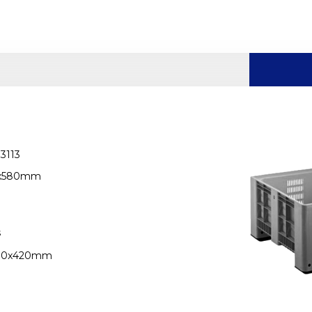
3113
13x580mm
s
030x420mm