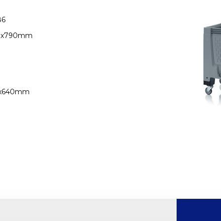
86
0x790mm
0x640mm