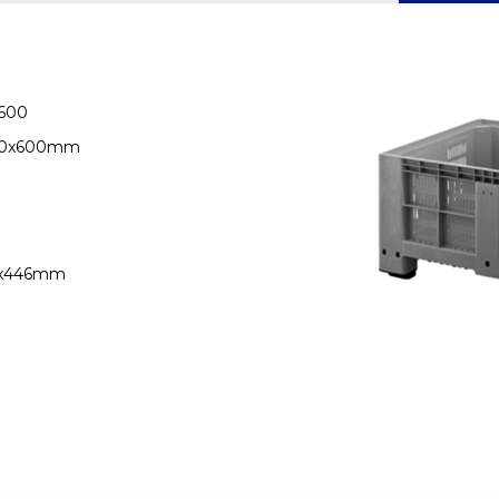
600
00x600mm
8x446mm