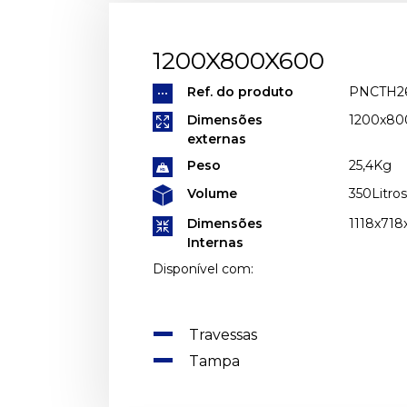
1200X800X600
Ref. do produto
PNCTH2
Dimensões
1200x8
externas
Peso
25,4Kg
Volume
350Litros
Dimensões
1118x71
Internas
Disponível com:
Travessas
Tampa