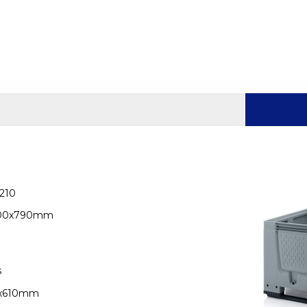
210
000x790mm
s
0x610mm