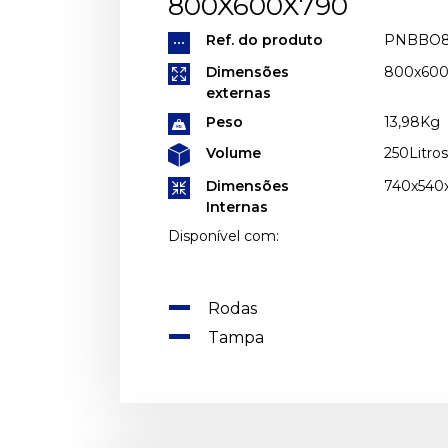
800X600X790
Ref. do produto
PNBBO
Dimensões
800x60
externas
Peso
13,98Kg
Volume
250Litros
Dimensões
740x54
Internas
Disponível com:
Rodas
Tampa